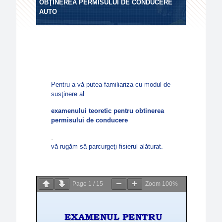
OBŢINEREA PERMISULUI DE CONDUCERE
AUTO
Pentru a vă putea familiariza cu modul de
susţinere al
examenului teoretic pentru obtinerea
permisului de conducere
,
vă rugăm să parcurgeţi fisierul alăturat.
Page
1
/
15
Zoom
100%