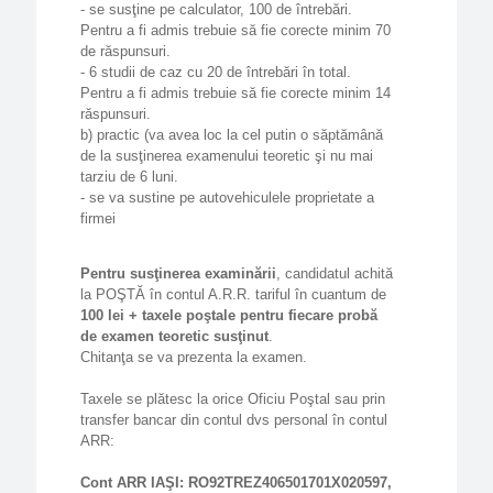
- se susţine pe calculator, 100 de întrebări.
Pentru a fi admis trebuie să fie corecte minim 70
de răspunsuri.
- 6 studii de caz cu 20 de întrebări în total.
Pentru a fi admis trebuie să fie corecte minim 14
răspunsuri.
b) practic (va avea loc la cel putin o săptămână
de la susţinerea examenului teoretic şi nu mai
tarziu de 6 luni.
- se va sustine pe autovehiculele proprietate a
firmei
Pentru susţinerea examinării
, candidatul achită
la POŞTĂ în contul A.R.R. tariful în cuantum de
100 lei + taxele poştale pentru fiecare probă
de examen teoretic susţinut
.
Chitanţa se va prezenta la examen.
Taxele se plătesc la orice Oficiu Poştal sau prin
transfer bancar din contul dvs personal în contul
ARR:
Cont ARR IAŞI: RO92TREZ406501701X020597,