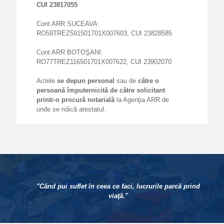
CUI 23817055
Cont ARR SUCEAVA:
RO59TREZ591501701X007603, CUI 23828585
Cont ARR BOTOŞANI:
RO77TREZ116501701X007622, CUI 23902070
Actele
se depun personal
sau de
către o
persoană împuternicită de către solicitant
printr-o procură notarială
la Agenţia ARR de
unde se ridică atestatul.
"Când pui suflet în ceea ce faci, lucrurile parcă prind
viaţă."