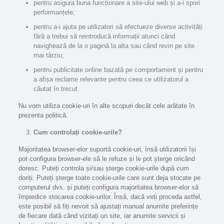
pentru asigura buna funcționare a site-ului web și a-i spori
performanțele;
pentru a-i ajuta pe utilizatori să efectueze diverse activități
fără a trebui să reintroducă informații atunci când
navighează de la o pagină la alta sau când revin pe site
mai târziu;
pentru publicitate online bazată pe comportament și pentru
a afișa reclame relevante pentru ceea ce utilizatorul a
căutat în trecut.
Nu vom utiliza cookie-uri în alte scopuri decât cele arătate în
prezenta politică.
Cum controlați cookie-urile?
Majoritatea browser-elor suportă cookie-uri, însă utilizatorii își
pot configura browser-ele să le refuze și le pot șterge oricând
doresc. Puteți controla și/sau șterge cookie-urile după cum
doriți. Puteți șterge toate cookie-urile care sunt deja stocate pe
computerul dvs. și puteți configura majoritatea browser-elor să
împiedice stocarea cookie-urilor. Însă, dacă veți proceda astfel,
este posibil să fiți nevoit să ajustați manual anumite preferințe
de fiecare dată când vizitați un site, iar anumite servicii și