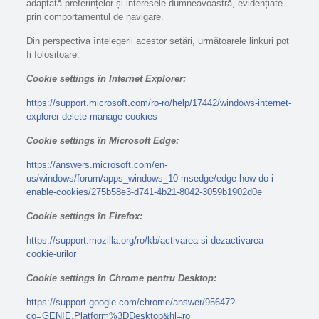
adaptată preferințelor și interesele dumneavoastră, evidențiate
prin comportamentul de navigare.
Din perspectiva înțelegerii acestor setări, următoarele linkuri pot
fi folositoare:
Cookie settings în Internet Explorer:
https://support.microsoft.com/ro-ro/help/17442/windows-internet-
explorer-delete-manage-cookies
Cookie settings în Microsoft Edge:
https://answers.microsoft.com/en-
us/windows/forum/apps_windows_10-msedge/edge-how-do-i-
enable-cookies/275b58e3-d741-4b21-8042-3059b1902d0e
Cookie settings în Firefox:
https://support.mozilla.org/ro/kb/activarea-si-dezactivarea-
cookie-urilor
Cookie settings în Chrome pentru Desktop:
https://support.google.com/chrome/answer/95647?
co=GENIE.Platform%3DDesktop&hl=ro