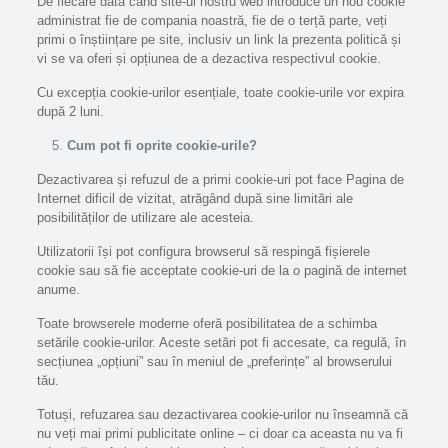
De fiecare dată când site-ul nostru web introduce un nou cookie
administrat fie de compania noastră, fie de o terță parte, veți
primi o înștiințare pe site, inclusiv un link la prezenta politică și
vi se va oferi și opțiunea de a dezactiva respectivul cookie.
Cu excepția cookie-urilor esențiale, toate cookie-urile vor expira
după 2 luni.
Cum pot fi oprite cookie-urile?
Dezactivarea și refuzul de a primi cookie-uri pot face Pagina de
Internet dificil de vizitat, atrăgând după sine limitări ale
posibilităților de utilizare ale acesteia.
Utilizatorii își pot configura browserul să respingă fișierele
cookie sau să fie acceptate cookie-uri de la o pagină de internet
anume.
Toate browserele moderne oferă posibilitatea de a schimba
setările cookie-urilor. Aceste setări pot fi accesate, ca regulă, în
secțiunea „opțiuni” sau în meniul de „preferințe” al browserului
tău.
Totuși, refuzarea sau dezactivarea cookie-urilor nu înseamnă că
nu veți mai primi publicitate online – ci doar ca aceasta nu va fi