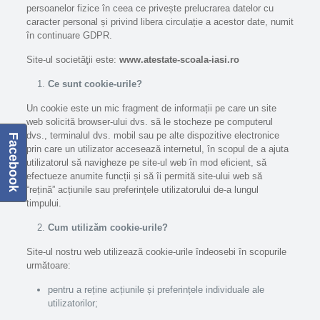
persoanelor fizice în ceea ce privește prelucrarea datelor cu
caracter personal și privind libera circulație a acestor date, numit
în continuare GDPR.
Site-ul societăţii este:
www.atestate-scoala-iasi.ro
Ce sunt cookie-urile?
Un cookie este un mic fragment de informații pe care un site
web solicită browser-ului dvs. să le stocheze pe computerul
dvs., terminalul dvs. mobil sau pe alte dispozitive electronice
Facebook
prin care un utilizator accesează internetul, în scopul de a ajuta
utilizatorul să navigheze pe site-ul web în mod eficient, să
efectueze anumite funcții și să îi permită site-ului web să
“rețină”
acțiunile sau preferințele utilizatorului de-a lungul
timpului.
Cum utilizăm cookie-urile?
Site-ul nostru web utilizează cookie-urile îndeosebi în scopurile
următoare:
pentru a reține acțiunile și preferințele individuale ale
utilizatorilor;