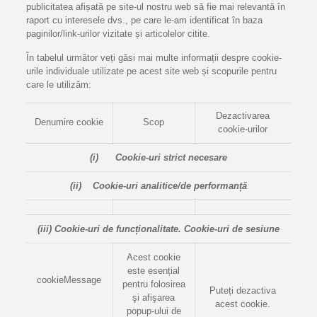
publicitatea afișată pe site-ul nostru web să fie mai relevantă în
raport cu interesele dvs., pe care le-am identificat în baza
paginilor/link-urilor vizitate și articolelor citite.
În tabelul următor veți găsi mai multe informații despre cookie-
urile individuale utilizate pe acest site web și scopurile pentru
care le utilizăm:
Dezactivarea
Denumire cookie
Scop
cookie-urilor
(i)
Cookie-uri strict necesare
(ii)
Cookie-uri analitice/de performanță
(iii)
Cookie-uri de funcționalitate. Cookie-uri de sesiune
Acest cookie
este esențial
cookieMessage
pentru folosirea
Puteți dezactiva
şi afişarea
acest cookie.
popup-ului de