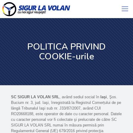
POLITICA PRIVIND
COOKIE-urile
SC SIGUR LA VOLAN SRL
, având sediul social în
Iaşi
, Şos.
Bucium nr. 3, jud. Iaşi, înregistrată la Registrul Comerțului de pe
lângă Tribunalul Iaşi sub nr. J33/87/2007, având CUI
RO20668188, este operator de date cu caracter personal. Datele
cu caracter personal vor fi colectate şi prelucrate de către SC
SIGUR LA VOLAN SRL numai în măsura permisă prin
Regulamentul General (UE) 679/2016 privind protecţia