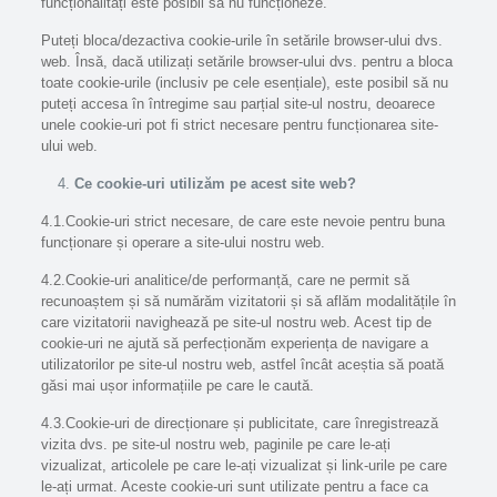
funcționalități este posibil să nu funcționeze.
Puteți bloca/dezactiva cookie-urile în setările browser-ului dvs.
web. Însă, dacă utilizați setările browser-ului dvs. pentru a bloca
toate cookie-urile (inclusiv pe cele esențiale), este posibil să nu
puteți accesa în întregime sau parțial site-ul nostru, deoarece
unele cookie-uri pot fi strict necesare pentru funcționarea site-
ului web.
Ce cookie-uri utilizăm pe acest site web?
4.1.Cookie-uri strict necesare, de care este nevoie pentru buna
funcționare și operare a site-ului nostru web.
4.2.Cookie-uri analitice/de performanță, care ne permit să
recunoaștem și să numărăm vizitatorii și să aflăm modalitățile în
care vizitatorii navighează pe site-ul nostru web. Acest tip de
cookie-uri ne ajută să perfecționăm experiența de navigare a
utilizatorilor pe site-ul nostru web, astfel încât aceștia să poată
găsi mai ușor informațiile pe care le caută.
4.3.Cookie-uri de direcționare și publicitate, care înregistrează
vizita dvs. pe site-ul nostru web, paginile pe care le-ați
vizualizat, articolele pe care le-ați vizualizat și link-urile pe care
le-ați urmat. Aceste cookie-uri sunt utilizate pentru a face ca