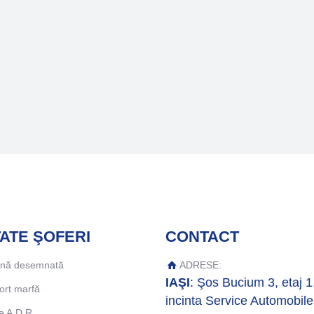
ATE ŞOFERI
CONTACT
ană desemnată
ADRESE:
IAŞI
: Şos Bucium 3, etaj 1
ort marfă
incinta Service Automobile
e A.D.R.