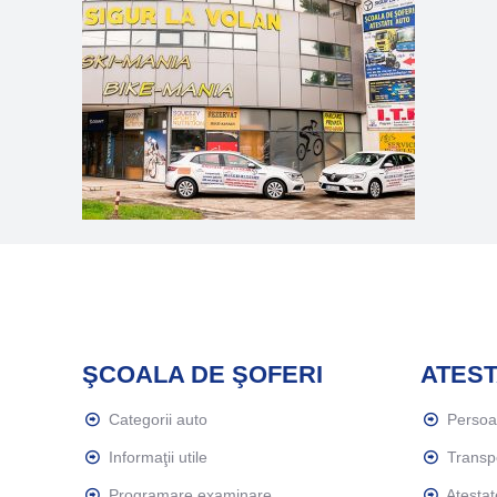
ŞCOALA DE ŞOFERI
ATEST
Categorii auto
Perso
Informaţii utile
Transp
Programare examinare
Atestat