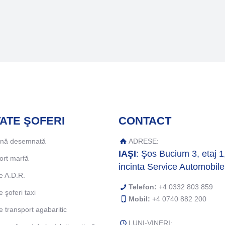
ATE ŞOFERI
CONTACT
ană desemnată
ADRESE:
IAŞI
: Şos Bucium 3, etaj 1
ort marfă
incinta Service Automobile
e A.D.R.
Telefon:
+4 0332 803 859
e şoferi taxi
Mobil:
+4 0740 882 200
e transport agabaritic
LUNI-VINERI: