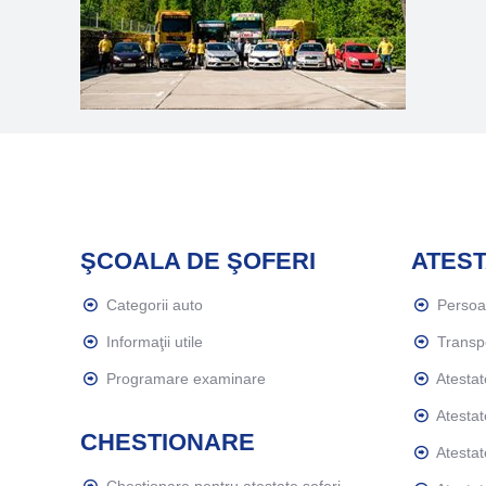
ŞCOALA DE ŞOFERI
ATEST
Categorii auto
Perso
Informaţii utile
Transp
Programare examinare
Atestat
Atestat
CHESTIONARE
Atestat