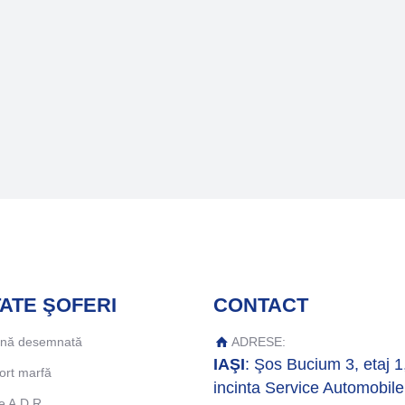
ATE ŞOFERI
CONTACT
ană desemnată
ADRESE:
IAŞI
: Şos Bucium 3, etaj 1
ort marfă
incinta Service Automobile
e A.D.R.