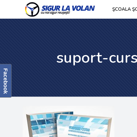
ŞCOALA ŞO
suport-cur
Facebook