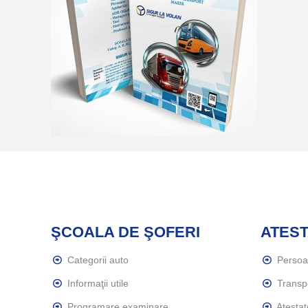
ŞCOALA DE ŞOFERI
ATEST
Categorii auto
Perso
Informaţii utile
Transp
Programare examinare
Atestat