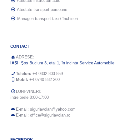
Atestate instructori auto
Atestate transport persoane
Manageri transport taxi / închirieri
CONTACT
ADRESE:
IAŞI
: Şos Bucium 3, etaj 1, în incinta Service Automobile
Telefon:
+4 0332 803 859
Mobil:
+4 0740 882 200
LUNI-VINERI:
între orele 8:00-17:00
E-mail:
sigurlavolan@yahoo.com
E-mail:
office@sigurlavolan.ro
FACEBOOK