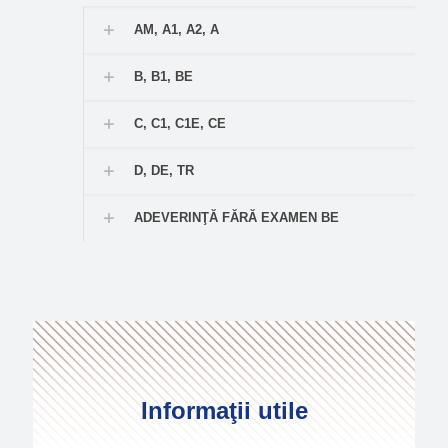
AM, A1, A2, A
B, B1, BE
C, C1, C1E, CE
D, DE, TR
ADEVERINŢĂ FĂRĂ EXAMEN BE
Informaţii utile