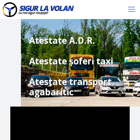
Atestate A.D.R.
Atestate şoferi taxi
Atestate transport
agabaritic